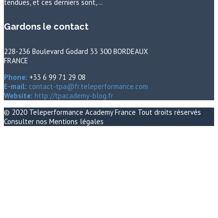
tendues, et ces derniers sont,…
Gardons le contact
228-236 Boulevard Godard 33 300 BORDEAUX
FRANCE
Phone:
+33 6 99 71 29 08
E-mail:
contact-tpa@fr.teleperformance.com
Website:
http://tpacademy-blog.fr
© 2020
Teleperformance Academy France
Tout droits réservés
Consulter nos
Mentions légales