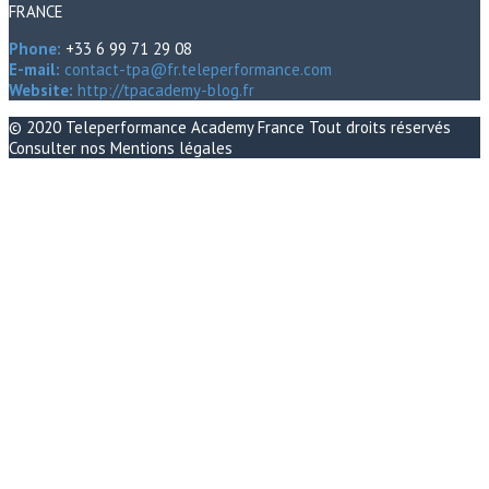
FRANCE
Phone:
+33 6 99 71 29 08
E-mail:
contact-tpa@fr.teleperformance.com
Website:
http://tpacademy-blog.fr
© 2020
Teleperformance Academy France
Tout droits réservés
Consulter nos
Mentions légales