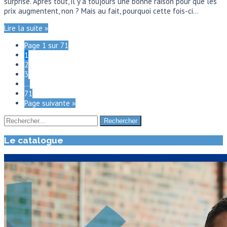
surprise. Après tout, il y a toujours une bonne raison pour que les
prix augmentent, non ? Mais au fait, pourquoi cette fois-ci…
Lire la suite »
Page 1 sur 71
1
2
3
…
71
Page suivante »
Le catalogue