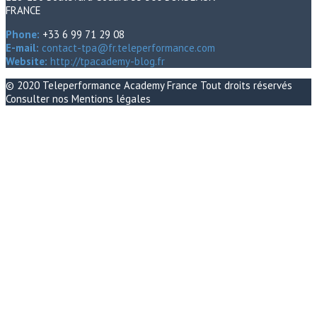
FRANCE
Phone:
+33 6 99 71 29 08
E-mail:
contact-tpa@fr.teleperformance.com
Website:
http://tpacademy-blog.fr
© 2020
Teleperformance Academy France
Tout droits réservés
Consulter nos
Mentions légales