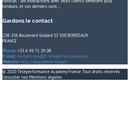
constat : les interactions avec leurs clients semblent plus
tendues, et ces derniers sont,…
Gardons le contact
228-236 Boulevard Godard 33 300 BORDEAUX
FRANCE
Phone:
+33 6 99 71 29 08
E-mail:
contact-tpa@fr.teleperformance.com
Website:
http://tpacademy-blog.fr
© 2020
Teleperformance Academy France
Tout droits réservés
Consulter nos
Mentions légales