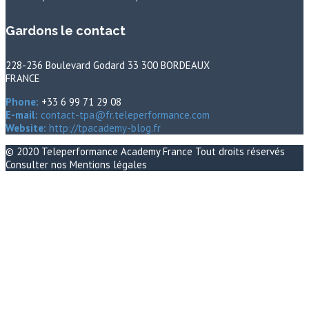
Gardons le contact
228-236 Boulevard Godard 33 300 BORDEAUX
FRANCE
Phone:
+33 6 99 71 29 08
E-mail:
contact-tpa@fr.teleperformance.com
Website:
http://tpacademy-blog.fr
© 2020
Teleperformance Academy France
Tout droits réservés
Consulter nos
Mentions légales