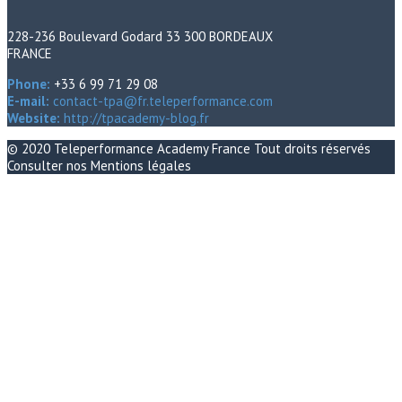
228-236 Boulevard Godard 33 300 BORDEAUX
FRANCE
Phone:
+33 6 99 71 29 08
E-mail:
contact-tpa@fr.teleperformance.com
Website:
http://tpacademy-blog.fr
© 2020
Teleperformance Academy France
Tout droits réservés
Consulter nos
Mentions légales