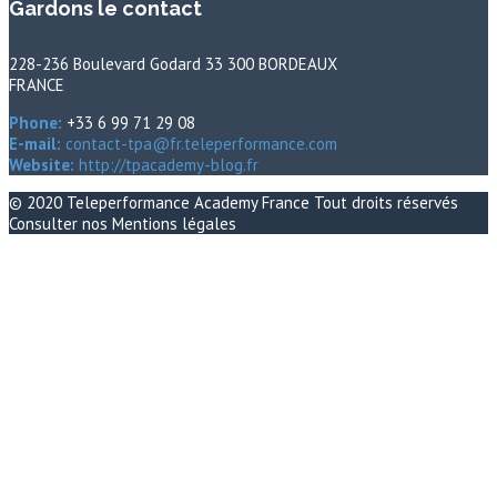
Gardons le contact
228-236 Boulevard Godard 33 300 BORDEAUX
FRANCE
Phone:
+33 6 99 71 29 08
E-mail:
contact-tpa@fr.teleperformance.com
Website:
http://tpacademy-blog.fr
© 2020
Teleperformance Academy France
Tout droits réservés
Consulter nos
Mentions légales