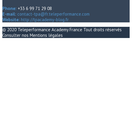
Phone:
+33 6 99 71 29 08
E-mail:
contact-tpa@fr.teleperformance.com
Website:
http://tpacademy-blog.fr
© 2020
Teleperformance Academy France
Tout droits réservés
Consulter nos
Mentions légales