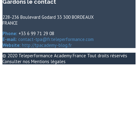
Gardons le contact
228-236 Boulevard Godard 33 300 BORDEAUX
FRANCE
Phone:
+33 6 99 71 29 08
E-mail:
contact-tpa@fr.teleperformance.com
Website:
http://tpacademy-blog.fr
© 2020
Teleperformance Academy France
Tout droits réservés
Consulter nos
Mentions légales