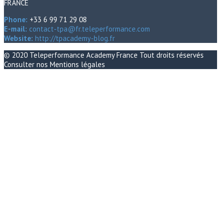
FRANCE
Phone:
+33 6 99 71 29 08
E-mail:
contact-tpa@fr.teleperformance.com
Website:
http://tpacademy-blog.fr
© 2020
Teleperformance Academy France
Tout droits réservés
Consulter nos
Mentions légales