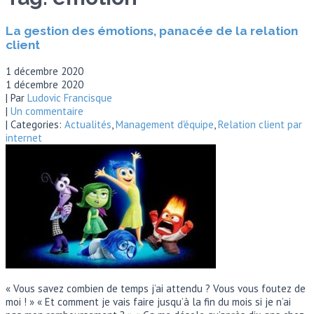
La gestion des émotions, panacée de la relation
client
1 décembre 2020
1 décembre 2020
| Par
Ludovic Francisque
|
Un commentaire
| Categories:
Actualités
,
Management d'équipe
,
Relation client par
internet
« Vous savez combien de temps j’ai attendu ? Vous vous foutez de
moi ! » « Et comment je vais faire jusqu’à la fin du mois si je n’ai