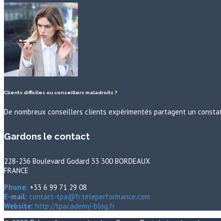
Clients difficiles ou conseillers maladroits ?
De nombreux conseillers clients expérimentés partagent un constat 
Gardons le contact
228-236 Boulevard Godard 33 300 BORDEAUX
FRANCE
Phone:
+33 6 99 71 29 08
E-mail:
contact-tpa@fr.teleperformance.com
Website:
http://tpacademy-blog.fr