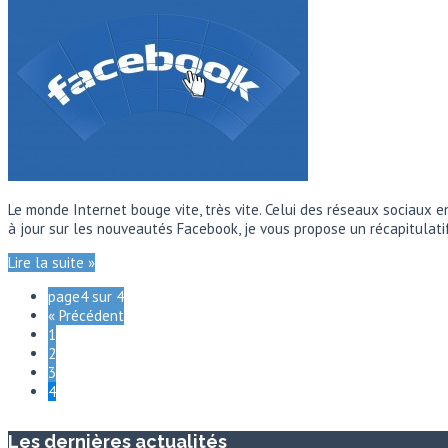
Le monde Internet bouge vite, très vite. Celui des réseaux sociaux 
à jour sur les nouveautés Facebook, je vous propose un récapitula
Lire la suite »
page4 sur 4
« Précédent
1
2
3
4
Les dernières actualités