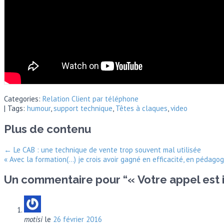
Categories:
Relation Client par téléphone
| Tags:
humour
,
support technique
,
Têtes à claques
,
video
Plus de contenu
←
Le CAB : une technique de vente trop souvent mal utilisée
« Avec la formation(…) je crois avoir gagné en efficacité, en pédago
Un commentaire pour “
« Votre appel est
motisi
le
26 février 2016