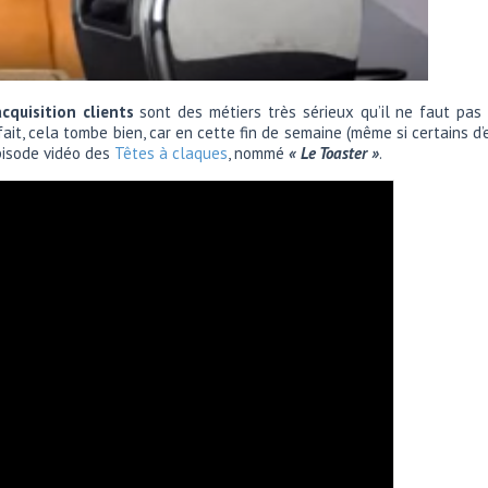
acquisition clients
sont des métiers très sérieux qu’il ne faut pas
rfait, cela tombe bien, car en cette fin de semaine (même si certain
pisode vidéo des
Têtes à claques
, nommé
« Le Toaster »
.