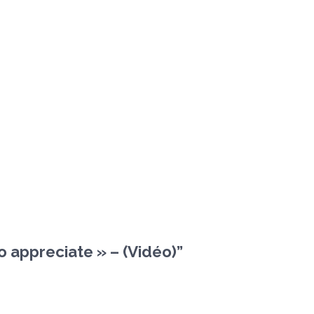
o appreciate » – (Vidéo)
”