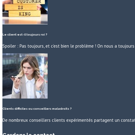
Le client est-il toujours roi ?
Spoiler : Pas toujours, et c’est bien le problème ! On nous a toujo
Clients difficiles ou conseillers maladroits ?
De nombreux conseillers clients expérimentés partagent un constat 