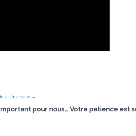
gie » – Interview
→
 important pour nous… Votre patience est s