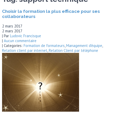
Choisir la formation la plus efficace pour ses
collaborateurs
2 mars 2017
2 mars 2017
| Par
Ludovic Francisque
|
Aucun commentaire
| Categories:
Formation de formateurs
,
Management d'équipe
,
Relation client par internet
,
Relation Client par téléphone