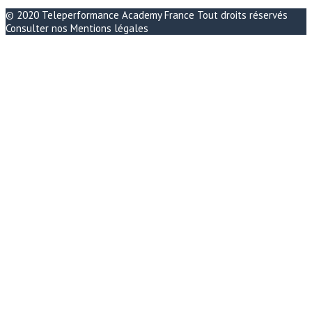
© 2020
Teleperformance Academy France
Tout droits réservés
Consulter nos
Mentions légales