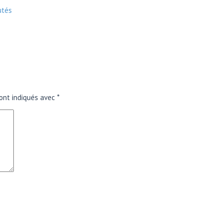
utés
ont indiqués avec
*