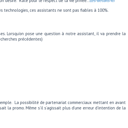
n désiré. Raté pour le respect de la vie privée…
Les détails ici
tes technologies, ces assistants ne sont pas fiables à 100%.
ses. Lorsqu’on pose une question à notre assistant, il va prendre la
recherches précédentes)
xemple. La possibilité de partenariat commerciaux mettant en avant
ait la promo. Même s’il s’agissait plus d’une erreur d’intention de la