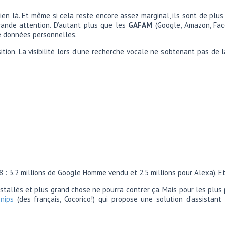
 bien là. Et même si cela reste encore assez marginal, ils sont de pl
rande attention. D’autant plus que les
GAFAM
(Google, Amazon, Face
e données personnelles.
sition. La visibilité lors d’une recherche vocale ne s’obtenant pas d
8 : 3.2 millions de Google Homme vendu et 2.5 millions pour Alexa). E
 installés et plus grand chose ne pourra contrer ça. Mais pour les plu
nips
(des français, Cocorico!) qui propose une solution d’assistant