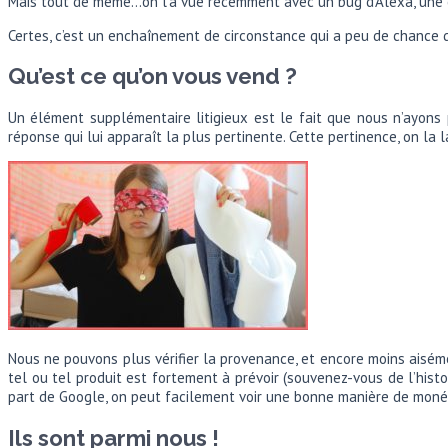
Mais tout de même…on l’a vue récemment avec un bug d’Alexa, une c
Certes, c’est un enchaînement de circonstance qui a peu de chance de
Qu’est ce qu’on vous vend ?
Un élément supplémentaire litigieux est le fait que nous n’ayons
réponse qui lui apparaît la plus pertinente. Cette pertinence, on la 
Nous ne pouvons plus vérifier la provenance, et encore moins aisé
tel ou tel produit est fortement à prévoir (souvenez-vous de l’histoi
part de Google, on peut facilement voir une bonne manière de monét
Ils sont parmi nous !