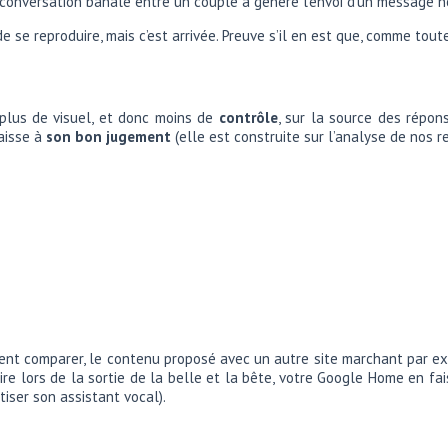
onversation banale entre un couple a généré l’envoi d’un message no
 se reproduire, mais c’est arrivée. Preuve s’il en est que, comme tou
 plus de visuel, et donc moins de
contrôle
, sur la source des répon
laisse à
son bon jugement
(elle est construite sur l’analyse de nos 
ment comparer, le contenu proposé avec un autre site marchant par e
re lors de la sortie de la belle et la bête, votre Google Home en fais
iser son assistant vocal).