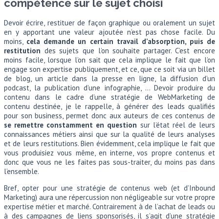
compétence sur le sujet choisi
Devoir écrire, restituer de façon graphique ou oralement un sujet
en y apportant une valeur ajoutée n’est pas chose facile. Du
moins,
cela demande un certain travail d’absorption, puis de
restitution
des sujets que l’on souhaite partager. C’est encore
moins facile, lorsque l’on sait que cela implique le fait que l’on
engage son expertise publiquement, et ce, que ce soit via un billet
de blog, un article dans la presse en ligne, la diffusion d’un
podcast, la publication d’une infographie, … Devoir produire du
contenu dans le cadre d’une stratégie de WebMarketing de
contenu destinée, je le rappelle, à générer des leads qualifiés
pour son business, permet donc aux auteurs de ces contenus de
se remettre constamment en question
sur l’état réel de leurs
connaissances métiers ainsi que sur la qualité de leurs analyses
et de leurs restitutions. Bien évidemment, cela implique le fait que
vous produisiez vous même, en interne, vos propre contenus et
donc que vous ne les faites pas sous-traiter, du moins pas dans
l’ensemble.
Bref, opter pour une stratégie de contenus web (et d’Inbound
Marketing) aura une répercussion non négligeable sur votre propre
expertise métier et marché. Contrairement à de l’achat de leads ou
à des campagnes de liens sponsorisés, il s’agit d’une stratégie