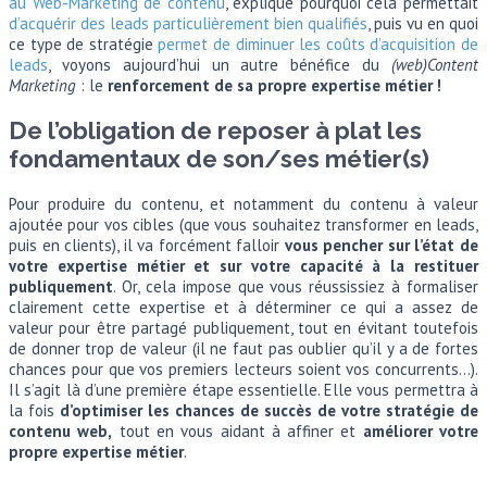
au Web-Marketing de contenu
, expliqué pourquoi cela permettait
d’acquérir des leads particulièrement bien qualifiés
, puis vu en quoi
ce type de stratégie
permet de diminuer les coûts d’acquisition de
leads
, voyons aujourd’hui un autre bénéfice du
(web)Content
Marketing
: le
renforcement de sa propre expertise métier !
De l’obligation de reposer à plat les
fondamentaux de son/ses métier(s)
Pour produire du contenu, et notamment du contenu à valeur
ajoutée pour vos cibles (que vous souhaitez transformer en leads,
puis en clients), il va forcément falloir
vous pencher sur l’état de
votre expertise métier et sur votre capacité à la restituer
publiquement
. Or, cela impose que vous réussissiez à formaliser
clairement cette expertise et à déterminer ce qui a assez de
valeur pour être partagé publiquement, tout en évitant toutefois
de donner trop de valeur (il ne faut pas oublier qu’il y a de fortes
chances pour que vos premiers lecteurs soient vos concurrents…).
Il s’agit là d’une première étape essentielle. Elle vous permettra à
la fois
d’optimiser les chances de succès de votre stratégie de
contenu web,
tout en vous aidant à affiner et
améliorer votre
propre expertise métier
.