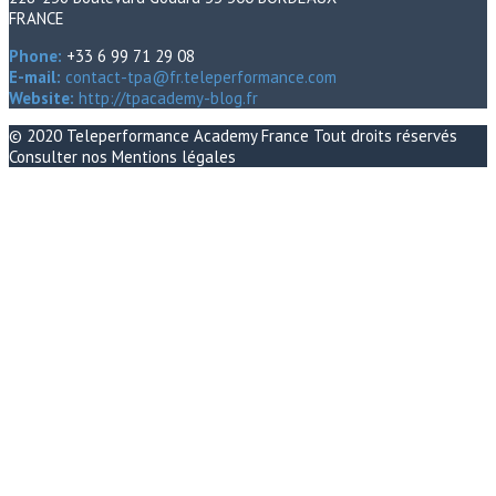
FRANCE
Phone:
+33 6 99 71 29 08
E-mail:
contact-tpa@fr.teleperformance.com
Website:
http://tpacademy-blog.fr
© 2020
Teleperformance Academy France
Tout droits réservés
Consulter nos
Mentions légales