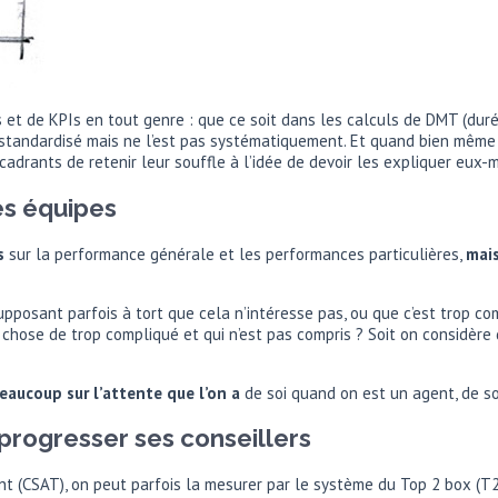
s et de KPIs en tout genre : que ce soit dans les calculs de DMT (duré
e standardisé mais ne l’est pas systématiquement. Et quand bien même l
drants de retenir leur souffle à l’idée de devoir les expliquer eux-
les équipes
s
sur la performance générale et les performances particulières,
mais
upposant parfois à tort que cela n’intéresse pas, ou que c’est trop comp
chose de trop compliqué et qui n’est pas compris ? Soit on considère qu
eaucoup sur l’attente que l’on a
de soi quand on est un agent, de s
 progresser ses conseillers
nt (CSAT), on peut parfois la mesurer par le système du Top 2 box (T2B)