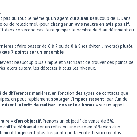
.
est pas du tout le même qu’un agent qui aurait beaucoup de 1. Dans
ire ou de relationnel -pour
changer un avis neutre en avis positif
.
t dans ce second cas, faire grimper le nombre de 3 au détriment du
rnières
: faire passer de 6 à 7 ou de 8 à 9 (et éviter l’inverse) plutôt
ls que 7 points sur un ensemble
.
l devient beaucoup plus simple et valorisant de trouver des points de
rès
, alors autant les détecter à tous les niveaux.
culé de différentes manières, en fonction des types de contacts que
quipes, on peut rapidement
soulager l’impact ressenti
par l’un de
loriser l’intérêt de réaliser une vente « bonus
» sur un appel
aire » d’un objectif
. Prenons un objectif de vente de 5%.
e chiffre dédramatiser un refus ou une mise en réflexion d’un
finalement largement plus fréquent que la vente, beaucoup plus