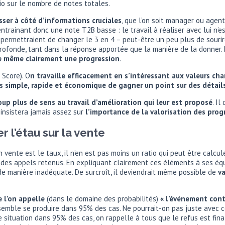
io sur le nombre de notes totales.
asser à côté d’informations cruciales
, que l’on soit manager ou agent
ntrainant donc une note T2B basse : le travail à réaliser avec lui n’
 qui permettraient de changer le 3 en 4 – peut-être un peu plus de sour
fonde, tant dans la réponse apportée que la manière de la donner. E
de même clairement une progression
.
 Score). O
n travaille efficacement en s’intéressant aux valeurs cha
lus simple, rapide et économique de gagner un point sur des détai
p plus de sens au travail d’amélioration qui leur est proposé
. I
’insistera jamais assez sur
l’importance de la valorisation des prog
 l’étau sur la vente
en vente est le taux, il n’en est pas moins un ratio qui peut être cal
ée des appels retenus. En expliquant clairement ces éléments à ses é
é de manière inadéquate. De surcroît, il deviendrait même possible de
va
e l’on appelle
(dans le domaine des probabilités)
« l’événement contr
 semble se produire dans 95% des cas. Ne pourrait-on pas juste avec c
elle situation dans 95% des cas, on rappelle à tous que le refus est 