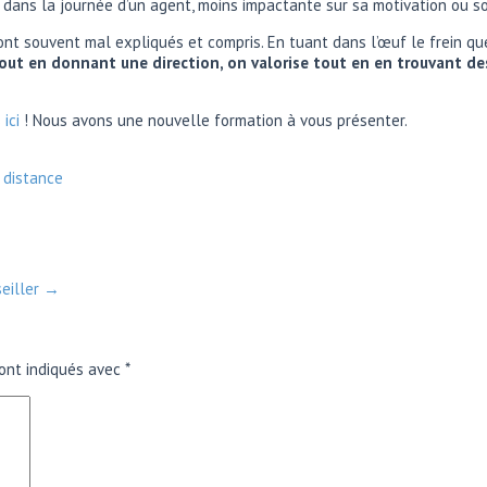
e dans la journée d’un agent, moins impactante sur sa motivation ou 
ont souvent mal expliqués et compris. En tuant dans l’œuf le frein qu
ut en donnant une direction, on valorise tout en en trouvant des
s
ici
! Nous avons une nouvelle formation à vous présenter.
 distance
seiller
→
ont indiqués avec
*