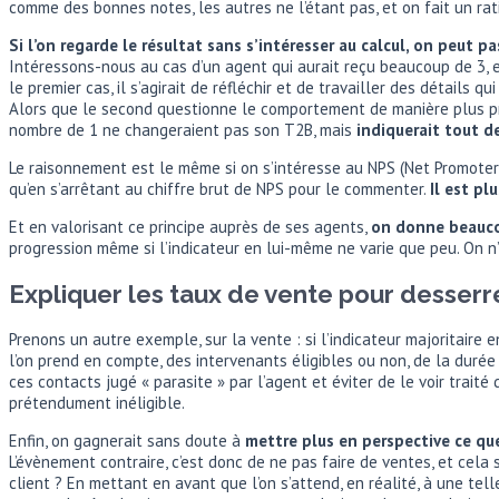
comme des bonnes notes, les autres ne l’étant pas, et on fait un rat
Si l’on regarde le résultat sans s’intéresser au calcul, on peut p
Intéressons-nous au cas d’un agent qui aurait reçu beaucoup de 3, e
le premier cas, il s’agirait de réfléchir et de travailler des détails
Alors que le second questionne le comportement de manière plus pro
nombre de 1 ne changeraient pas son T2B, mais
indiquerait tout 
Le raisonnement est le même si on s’intéresse au NPS (Net Promoter
qu’en s’arrêtant au chiffre brut de NPS pour le commenter.
Il est p
Et en valorisant ce principe auprès de ses agents,
on donne beaucou
progression même si l’indicateur en lui-même ne varie que peu. On n
Expliquer les taux de vente pour desserrer
Prenons un autre exemple, sur la vente : si l’indicateur majoritaire 
l’on prend en compte, des intervenants éligibles ou non, de la dur
ces contacts jugé « parasite » par l’agent et éviter de le voir trait
prétendument inéligible.
Enfin, on gagnerait sans doute à
mettre plus en perspective ce qu
L’évènement contraire, c’est donc de ne pas faire de ventes, et cela
client ? En mettant en avant que l’on s’attend, en réalité, à une t