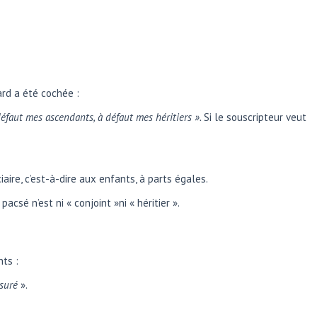
ard a été cochée :
défaut
mes ascendants, à défaut mes héritiers ».
Si le souscripteur veut
aire, c’est-à-dire aux enfants, à parts égales.
csé n’est ni « conjoint »ni « héritier ».
nts :
ssuré
».