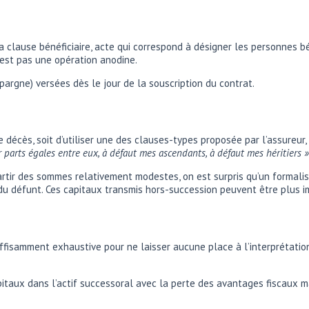
 clause bénéficiaire, acte qui correspond à désigner les personnes bén
n’est pas une opération anodine.
épargne) versées dès le jour de la souscription du contrat.
 décès, soit d’utiliser une des clauses-types proposée par l’assureur,
r parts égales entre eux, à défaut
mes ascendants, à défaut mes héritiers »
partir des sommes relativement modestes, on est surpris qu’un formali
e du défunt. Ces capitaux transmis hors-succession peuvent être plus 
suffisamment exhaustive pour ne laisser aucune place à l’interprétat
itaux dans l’actif successoral avec la perte des avantages fiscaux ma