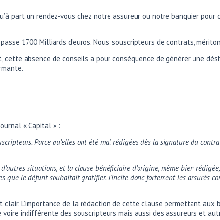
u’à part un rendez-vous chez notre assureur ou notre banquier pour 
épasse 1700 Milliards d’euros. Nous, souscripteurs de contrats, mérit
fet, cette absence de conseils a pour conséquence de générer une dés
armante.
ournal « Capital » :
cripteurs. Parce qu’elles ont été mal rédigées dès la signature du contrat
 d’autres situations, et la clause bénéficiaire d’origine, même bien rédigé
s que le défunt souhaitait gratifier. J’incite donc fortement les assurés co
t clair. L’importance de la rédaction de cette clause permettant aux 
 voire indifférente des souscripteurs mais aussi des assureurs et aut