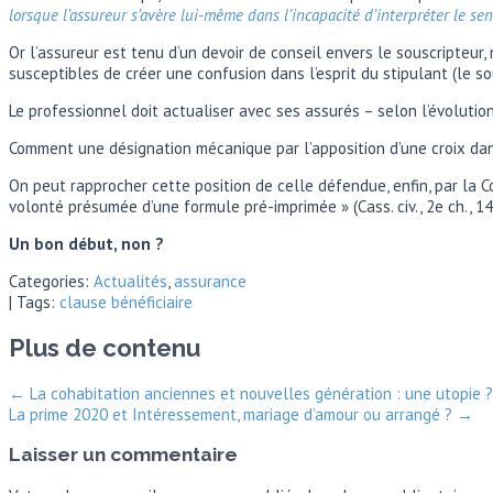
lorsque l’assureur s’avère lui-même dans l’incapacité d’interpréter le sen
Or l’assureur est tenu d’un devoir de conseil envers le souscripteu
susceptibles de créer une confusion dans l’esprit du stipu­lant (le so
Le professionnel doit actualiser avec ses assurés – selon l’évolutio
Comment une désignation mécanique par l’apposition d’une croix dans
On peut rapprocher cette position de celle défendue, enfin, par la C
volonté présumée d’une formule pré-imprimée » (Cass. civ., 2e ch., 1
Un bon début, non ?
Categories:
Actualités
,
assurance
| Tags:
clause bénéficiaire
Plus de contenu
←
La cohabitation anciennes et nouvelles génération : une utopie ?
La prime 2020 et Intéressement, mariage d’amour ou arrangé ?
→
Laisser un commentaire