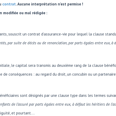
du
contrat
. Aucune interprétation n’est permise !
n modifiée ou mal rédigée :
fants, souscrit un contrat d’assurance-vie pour lequel la clause stand
ntés, par suite de décès ou de
renonciation, par parts égales entre eux, à 
tiale, le capital sera transmis au deuxième rang de la clause bénéfici
 de conséquences : au regard du droit, un concubin ou un partenaire pa
bénéficiaires sont désignés par une clause type dans les termes suiva
enfants
de l’assuré par parts égales entre eux,
à défaut les héritiers de l’a
iguïté, et pourtant….