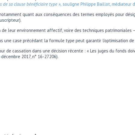
s de sa clause bénéficiaire type »,
souligne Philippe Baillot, médiateur d
r, notamment quant aux conséquences des termes employés pour désigner
uscripteur).
n de leur environnement affectif, voire des techniques patrimoniales –
 une case précédant la formule type peut garantir l’optimisation de 
our de cassation dans une décision récente : « Les juges du fonds doi
4 décembre 2017, n° 16-27206).