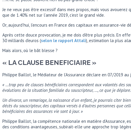
Je ne veux pas être excessif dans mes propos, mais vous avouerez q
que de 1.40% net sur l’année 2019, c’est le grand vide.
Or, aujourd’hui, l’encours en France des capitaux en assurance-vie d
Après cette douce provocation, je me dois d’être plus précis. En ef
30 milliards d’euros (
selon le rapport Attali
), estimation la plus al
Mais alors, où le bât blesse ?
« LA CLAUSE BENEFICIAIRE »
Philippe Baillot, le Médiateur de l’Assurance déclare en 07/2019 au j
« …trop peu de clauses bénéficiaires correspondent aux volontés des sous
évolutions de la situation familiale du souscripteur, …, ce que je déplore.
Un divorce, un remariage, la naissance d’un enfant, je pourrais citer bien
décès du souscripteur, des capitaux versés à d’autres personnes que celle
bénéficiaires des assurances vie sont à jour. »
Philippe Baillot, la compétence nationale en matière d’Assurance, es
des conditions avantageuses, subirait-elle une approche trop légère