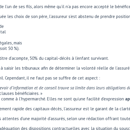
e l’un de ses fils, alors même qu’il n’a pas encore accepté le bénéfic
uée les choix de son père, l’assureur s’est abstenu de prendre position
 de
ital
égales, mais
soit 50 %).
 titre d’acompte, 50% du capital-décès à l’enfant survivant.
e, à saisir les tribunaux afin de déterminer la volonté réelle de l’assu
l. Cependant, il ne faut pas se suffire de cet aspect :
evoir d’information et de conseil trouve sa limite dans leurs obligations 
lauses bénéficiaires. »
t comme à l’hypermarché. Elles ne sont qu’une facilité d’expression
ap
ment rapide des capitaux-décès, l’assureur est le garant de la clarté 
es attentes d’une majorité d’assurés, selon une rédaction offrant toute
adéquation des dispositions contractuelles avec la situation du sousc