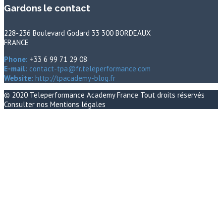
Gardons le contact
228-236 Boulevard Godard 33 300 BORDEAUX
FRANCE
Phone:
+33 6 99 71 29 08
E-mail:
contact-tpa@fr.teleperformance.com
Website:
http://tpacademy-blog.fr
© 2020
Teleperformance Academy France
Tout droits réservés
Consulter nos
Mentions légales