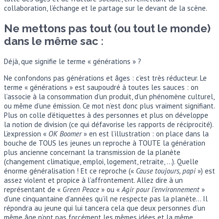
collaboration, l’échange et le partage sur le devant de la scène.
Ne mettons pas tout (ou tout le monde)
dans le même sac :
Déjà, que signifie le terme « générations » ?
Ne confondons pas générations et âges : c’est très réducteur. Le
terme « générations » est saupoudré à toutes les sauces : on
l’associe à la consommation d’un produit, d’un phénomène culturel,
ou même d’une émission. Ce mot n’est donc plus vraiment signifiant.
Plus on colle d’étiquettes à des personnes et plus on développe
la notion de division (ce qui défavorise les rapports de réciprocité).
L’expression «
OK Boomer
» en est l’illustration : on place dans la
bouche de TOUS les jeunes un reproche à TOUTE la génération
plus ancienne concernant la transmission de la planète
(changement climatique, emploi, logement, retraite, …). Quelle
énorme généralisation ! Et ce reproche («
Cause toujours, papi
») est
assez violent et propice à l’affrontement. Allez dire à un
représentant de «
Green Peace
» ou «
Agir pour l’environnement
»
d’une cinquantaine d’années qu’il ne respecte pas la planète… Il
répondra au jeune qui lui tancera cela que deux personnes d’un
même âge n’ont pas forcément les mêmes idées et la même