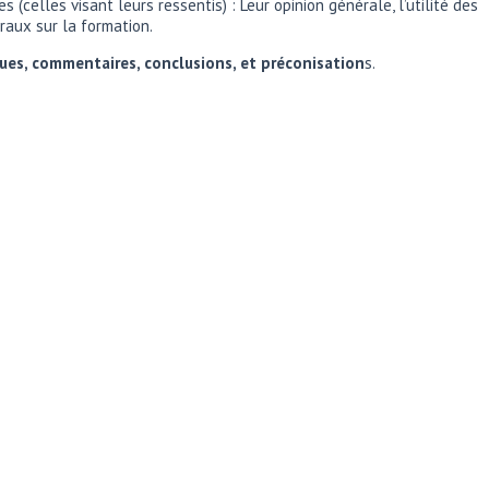
(celles visant leurs ressentis) : Leur opinion générale, l’utilité des
raux sur la formation.
ques, commentaires, conclusions, et préconisation
s.