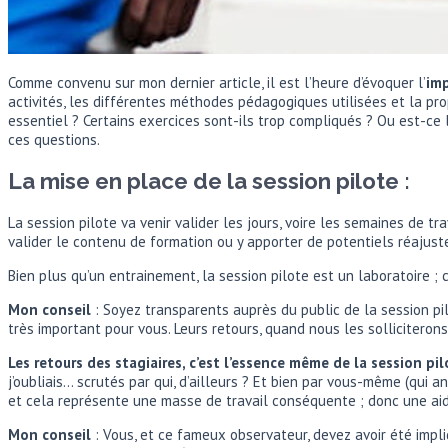
Comme convenu sur mon dernier article, il est l’heure d’évoquer l’
imp
activités, les différentes méthodes pédagogiques utilisées et la pro
essentiel ? Certains exercices sont-ils trop compliqués ? Ou est-ce l
ces questions.
La mise en place de la session pilote :
La session pilote va venir valider les jours, voire les semaines de t
valider le contenu de formation ou y apporter de potentiels réajus
Bien plus qu’un entrainement, la session pilote est un laboratoire ;
Mon conseil
: Soyez transparents auprès du public de la session pilot
très important pour vous. Leurs retours, quand nous les solliciteron
Les retours des stagiaires, c’est l’essence même de la session pil
j’oubliais… scrutés par qui, d’ailleurs ? Et bien par vous-même (qui a
et cela représente une masse de travail conséquente ; donc une aid
Mon conseil
: Vous, et ce fameux observateur, devez avoir été impl