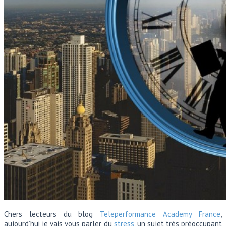
Chers lecteurs du blog
Teleperformance Academy France
,
aujourd’hui je vais vous parler du
stress
, un sujet très préoccupant