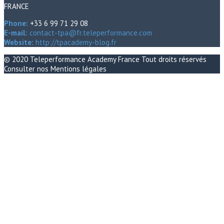
FRANCE
Phone:
+33 6 99 71 29 08
E-mail:
contact-tpa@fr.teleperformance.com
Website:
http://tpacademy-blog.fr
© 2020
Teleperformance Academy France
Tout droits réservés
Consulter nos
Mentions légales