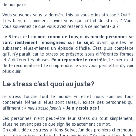
de nos jours.
Vous souvenez-vous la dernière fois où vous étiez stressé ? Oui ?
Très bien, et comment saviez-vous que c’était du stress ? Vous
vous souvenez ce que vous avez ressenti à ce moment-là ?
Le Stress est un mot connu de tous
, mais
peu de personnes se
sont réellement renseignées sur le sujet
avant qu’elles ne
subissent elles-mêmes un épisode difficile. C’est plus complexe
qu’il n’y parait car le stress se présente sous différentes formes
et à différentes phases.
Pour reprendre le contrôle,
le mieux est
de le reconnaître et le comprendre. Je vais vous permettre d’y voir
plus clair.
Le stress c’est quoi au juste?
Le stress touche tout le monde. En effet, nous sommes tous
concernés. Même si elles sont rares, il existe des personnes qui
affirment :
« moi stressé jamais ».
Je n’y crois pas !
Ces personnes nient peut-être leur stress ou tout simplement,
elles ne savent pas ce que signifie exactement ce mot.
On doit l’idée de stress à Hans Selye, l’un des premiers chercheurs
à s’y être intéressé dans la 1ère moitié du XXe siècle. Pour lui, le