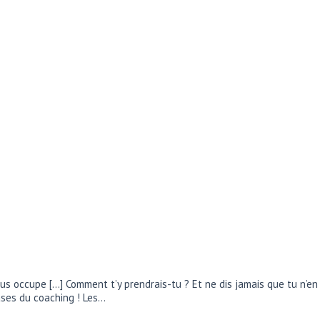
s occupe […] Comment t’y prendrais-tu ? Et ne dis jamais que tu n’en e
bases du coaching ! Les…