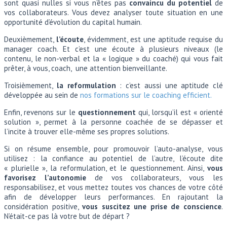
sont quasi nulles si vous n’êtes pas
convaincu du potentiel
de
vos collaborateurs. Vous devez analyser toute situation en une
opportunité d’évolution du capital humain.
Deuxièmement,
l’écoute
, évidemment, est une aptitude requise du
manager coach. Et c’est une écoute à plusieurs niveaux (le
contenu, le non-verbal et la « logique » du coaché) qui vous fait
prêter, à vous, coach, une attention bienveillante.
Troisièmement,
la
reformulation
: c’est aussi une aptitude clé
développée au sein de
nos formations sur le coaching efficient.
Enfin, revenons sur le
questionnement
qui, lorsqu’il est « orienté
solution », permet à la personne coachée de se dépasser et
l’incite à trouver elle-même ses propres solutions.
Si on résume ensemble, pour promouvoir l’auto-analyse, vous
utilisez : la confiance au potentiel de l’autre, l’écoute dite
« plurielle », la reformulation, et le questionnement. Ainsi,
vous
favorisez l’autonomie
de vos collaborateurs, vous les
responsabilisez, et vous mettez toutes vos chances de votre côté
afin de développer leurs performances. En rajoutant la
considération positive,
vous suscitez une prise de conscience
.
N’était-ce pas là votre but de départ ?