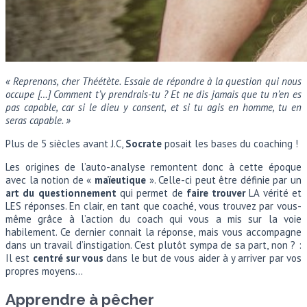
« Reprenons, cher Théétète. Essaie de répondre à la question qui nous
occupe […] Comment t’y prendrais-tu ? Et ne dis jamais que tu n’en es
pas capable, car si le dieu y consent, et si tu agis en homme, tu en
seras capable. »
Plus de 5 siècles avant J.C,
Socrate
posait les bases du coaching !
Les origines de l’auto-analyse remontent donc à cette époque
avec la notion de «
maïeutique
». Celle-ci peut être définie par un
art du questionnement
qui permet de
faire trouver
LA vérité et
LES réponses. En clair, en tant que coaché, vous trouvez par vous-
même grâce à l’action du coach qui vous a mis sur la voie
habilement. Ce dernier connait la réponse, mais vous accompagne
dans un travail d’instigation. C’est plutôt sympa de sa part, non ? :
Il est
centré sur vous
dans le but de vous aider à y arriver par vos
propres moyens…
Apprendre à pêcher