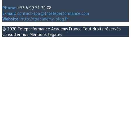
Phone:
+33 6 99 71 29 08
E-mail:
contact-tpa@fr.teleperformance.com
Website:
http://tpacademy-blog.fr
© 2020
Teleperformance Academy France
Tout droits réservés
Consulter nos
Mentions légales