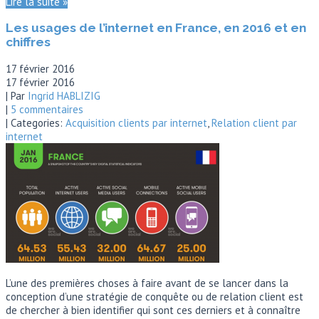
Lire la suite »
Les usages de l’internet en France, en 2016 et en
chiffres
17 février 2016
17 février 2016
| Par
Ingrid HABLIZIG
|
5 commentaires
| Categories:
Acquisition clients par internet
,
Relation client par
internet
L’une des premières choses à faire avant de se lancer dans la
conception d’une stratégie de conquête ou de relation client est
de chercher à bien identifier qui sont ces derniers et à connaître