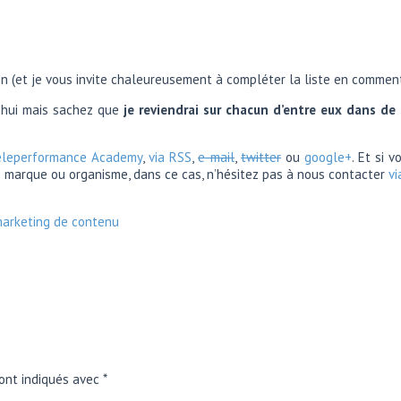
on (et je vous invite chaleureusement à compléter la liste en commenta
rd’hui mais sachez que
je reviendrai sur chacun d’entre eux dans de
eleperformance Academy
,
via RSS
,
e-mail
,
twitter
ou
google+
. Et si 
 marque ou organisme, dans ce cas, n’hésitez pas à nous contacter
vi
arketing de contenu
ont indiqués avec
*