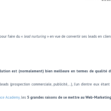
pour faire du «
lead nurturing
» en vue de convertir ses leads en client
lution est (normalement) bien meilleure en termes de qualité d
 leads (prospection commerciale, publicité,…), l’un d’entre eux éta
nce Academy,
les
5 grandes raisons de se mettre au Web-Marketin