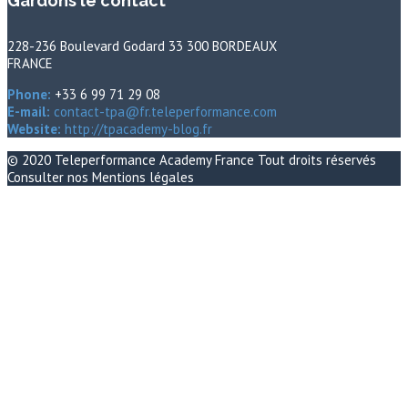
Gardons le contact
228-236 Boulevard Godard 33 300 BORDEAUX
FRANCE
Phone:
+33 6 99 71 29 08
E-mail:
contact-tpa@fr.teleperformance.com
Website:
http://tpacademy-blog.fr
© 2020
Teleperformance Academy France
Tout droits réservés
Consulter nos
Mentions légales