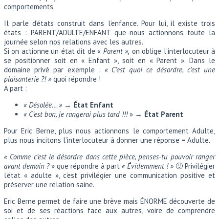
comportements.
Il parle d’états construit dans l’enfance. Pour lui, il existe trois
états : PARENT/ADULTE/ENFANT que nous actionnons toute la
journée selon nos relations avec les autres.
Si on actionne un état dit de «
Parent »,
on oblige l’interlocuteur à
se positionner soit en « Enfant », soit en « Parent ». Dans le
domaine privé par exemple :
« C’est quoi ce désordre, c’est une
plaisanterie ?! »
quoi répondre !
A part :
« Désolée… »
→
État Enfant
« C’est bon, je rangerai plus tard !!!
» →
État Parent
Pour Eric Berne, plus nous actionnons le comportement Adulte,
plus nous incitons l’interlocuteur à donner une réponse = Adulte.
« Comme c’est le désordre dans cette pièce, penses-tu pouvoir ranger
avant demain ?
» que répondre à part
« Évidemment ! »
🙂 Privilégier
l’état « adulte », c’est privilégier une communication positive et
préserver une relation saine.
Eric Berne permet de faire une brève mais ÉNORME découverte de
soi et de ses réactions face aux autres, voire de comprendre