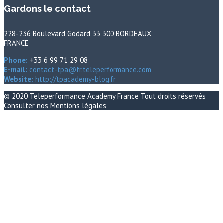
Gardons le contact
228-236 Boulevard Godard 33 300 BORDEAUX
FRANCE
Phone:
+33 6 99 71 29 08
E-mail:
contact-tpa@fr.teleperformance.com
Website:
http://tpacademy-blog.fr
© 2020
Teleperformance Academy France
Tout droits réservés
Consulter nos
Mentions légales