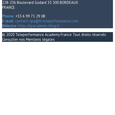
228-236 Boulevard Godard 33 300 BORDEAUX
FRANCE
Phone:
+33 6 99 71 29 08
E-mail:
contact-tpa@fr.teleperformance.com
Website:
http://tpacademy-blog.fr
© 2020
Teleperformance Academy France
Tout droits réservés
Consulter nos
Mentions légales