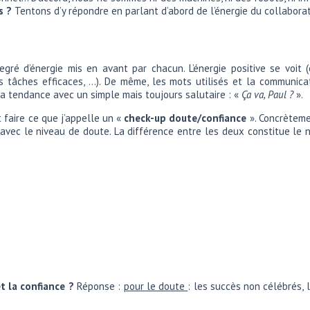
s ?
Tentons d’y répondre en parlant d’abord de l’énergie du collaborat
ré d’énergie mis en avant par chacun. L’énergie positive se voit (c
des tâches efficaces, …). De même, les mots utilisés et la communi
la tendance avec un simple mais toujours salutaire : «
Ça va, Paul ?
».
 faire ce que j’appelle un «
check-up doute/confiance
». Concrèteme
vec le niveau de doute. La différence entre les deux constitue le nive
t la confiance ?
Réponse :
pour le doute
: les succès non célébrés,