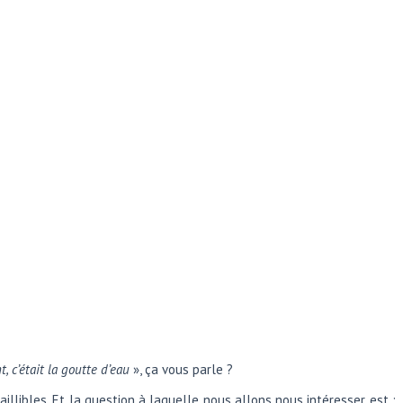
t, c’était la goutte d’eau
», ça vous parle ?
llibles. Et la question à laquelle nous allons nous intéresser est :