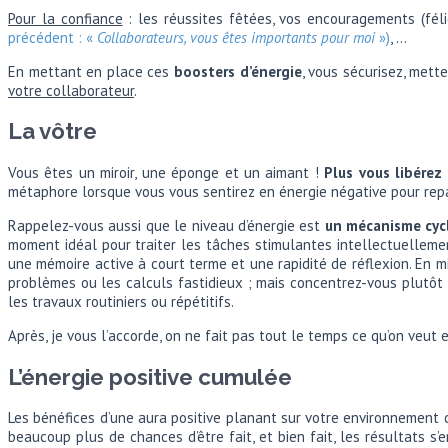
Pour la confiance
: les réussites fêtées, vos encouragements (félici
précédent : «
Collaborateurs, vous êtes importants pour moi
»)
, …
En mettant en place ces
boosters d’énergie
, vous sécurisez, mett
votre collaborateur
.
La vôtre
Vous êtes un miroir, une éponge et un aimant !
Plus vous libérez 
métaphore lorsque vous vous sentirez en énergie négative pour repa
Rappelez-vous aussi que le niveau d’énergie est
un
mécanisme cyc
moment idéal pour traiter les tâches stimulantes intellectuellement
une mémoire active à court terme et une rapidité de réflexion. En mi
problèmes ou les calculs fastidieux ; mais concentrez-vous plutôt s
les travaux routiniers ou répétitifs.
Après, je vous l’accorde, on ne fait pas tout le temps ce qu’on veut 
L’énergie positive cumulée
Les bénéfices d’une aura positive planant sur votre environnement de
beaucoup plus de chances d’être fait, et bien fait, les résultats s