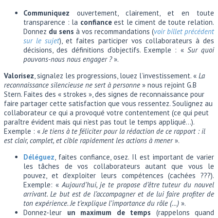
Communiquez
ouvertement, clairement, et en toute
transparence : la
confiance
est le ciment de toute relation.
Donnez
du sens
à vos recommandations (
voir billet précédent
sur le sujet
), et faites participer vos collaborateurs à des
décisions, des définitions d’objectifs. Exemple : «
Sur quoi
pouvons-nous nous engager ?
».
Valorisez
, signalez les progressions, louez l’investissement. «
La
reconnaissance silencieuse ne sert à personne
» nous rejoint G.B
Stern. Faites des « strokes », des signes de reconnaissance pour
faire partager cette satisfaction que vous ressentez. Soulignez au
collaborateur ce qui a provoqué votre contentement (ce qui peut
paraître évident mais qui n’est pas tout le temps appliqué…).
Exemple : «
Je tiens à te féliciter pour la rédaction de ce rapport : il
est clair, complet, et cible rapidement les actions à mener
».
Déléguez
, faites confiance, osez. Il est important de varier
les tâches de vos collaborateurs autant que vous le
pouvez, et d’exploiter leurs compétences (cachées ???).
Exemple: «
Aujourd’hui, je te propose d’être tuteur du nouvel
arrivant. Le but est de l’accompagner et de lui faire profiter de
ton expérience. Je t’explique l’importance du rôle (…)
».
Donnez-leur
un maximum de temps
(rappelons quand