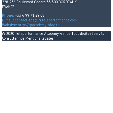
228-236 Boulevard Godard 33 300 BORDEAUX
FRANCE
Phone:
+33 6 99 71 29 08
E-mail:
contact-tpa@fr.teleperformance.com
Website:
http://tpacademy-blog.fr
© 2020
Teleperformance Academy France
Tout droits réservés
Consulter nos
Mentions légales