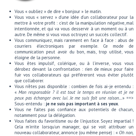
Vous « oubliez » de dire « bonjour » le matin.
Vous vous « servez » d’une idée d’un collaborateur pour la
mettre à votre profit : c’est de la manipulation négative, mal
intentionnée, et qui va vous desservir à un moment ou à un
autre. De même si vous vous octroyez un succès collectif.
Vous communiquez, mais rarement en face à face : abus de
courriers électroniques par exemple. Ce mode de
communication peut avoir du bon, mais, trop utilisé, vous
éloigne de la personne.
Vous êtes impulsif, colérique, ou à l’inverse, vous vous
dérobez devant la confrontation : rien de mieux pour faire
fuir vos collaborateurs qui préféreront vous éviter plutôt
que collaborer.
Vous n’êtes pas disponible : combien de fois ai-je entendu :
«
Mon responsable ? il est tout le temps en réunion et je ne
peux pas échanger avec lui. Je me suis fait une raison…
» ==>
Sous-entendu :
je ne suis pas important à ses yeux
.
Vous ne faites pas confiance aux potentiels de chacun,
notamment pour la délégation.
Vous faites du favoritisme ou de l’injustice. Soyez impartial !
Cela m’irrite lorsqu’un manager, qui se voit attribuer un
nouveau collaborateur, annonce (ou même pense) : «
Oh non,