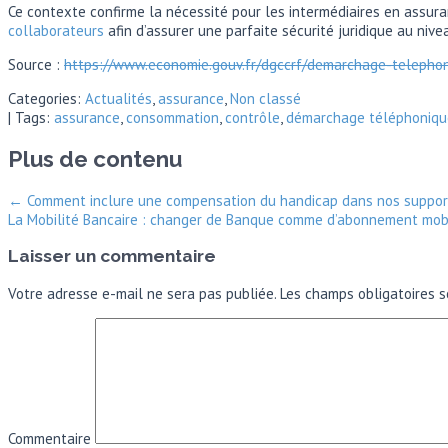
Ce contexte confirme la nécessité pour les intermédiaires en assura
collaborateurs
afin d’assurer une parfaite sécurité juridique au nive
Source :
https://www.economie.gouv.fr/dgccrf/demarchage-telepho
Categories:
Actualités
,
assurance
,
Non classé
| Tags:
assurance
,
consommation
,
contrôle
,
démarchage téléphoniqu
Plus de contenu
←
Comment inclure une compensation du handicap dans nos support
La Mobilité Bancaire : changer de Banque comme d’abonnement mo
Laisser un commentaire
Votre adresse e-mail ne sera pas publiée.
Les champs obligatoires s
Commentaire