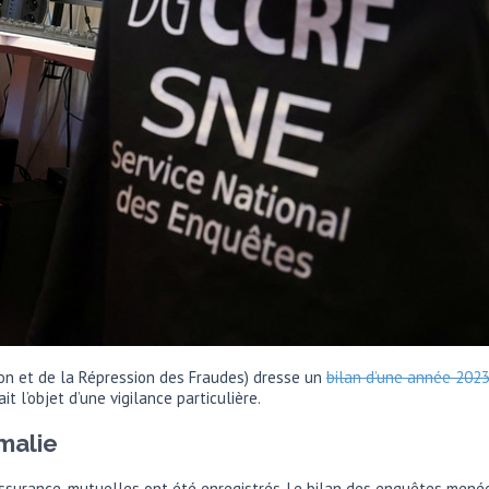
on et de la Répression des Fraudes) dresse un
bilan d’une année 202
l’objet d’une vigilance particulière.
malie
ssurance, mutuelles ont été enregistrés. Le bilan des enquêtes men