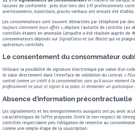
lacunes de conformité : près d’un tiers des 147 professionnels co
avertissements, injonctions, procès-verbaux ont ensuite été établis.
Les consommateurs sont souvent démarchés par téléphone par des pr
toujours clairement leurs offres »
, déplore l’autorité de contrôle. Les
contrôlés étaient en anomalie. L’enquête a été réalisée auprès de 46
consommateurs déposés sur
SignalConso
et sur
Bloctel
qui se plaign
opérateurs contrôlés.
Le consentement du consommateur oubl
Utilisant la possibilité de signature électronique par saisie d’un 
le saisir directement dans l’interface de validation du contrat.
« Plu
contrat comme un crédit à la consommation, sans qu’à aucun moment l’acc
professionnel ne peut, ni signer à sa place, ni demander un quelconque
Absence d’information précontractuelle
Les signalements et les enregistrements auxquels ont pu avoir accès
caractéristiques de l’offre proposée. Outre le non-respect de l’enr
contrôlés respectaient peu l’obligation de remettre au consommateur l
comme une simple étape de la souscription.