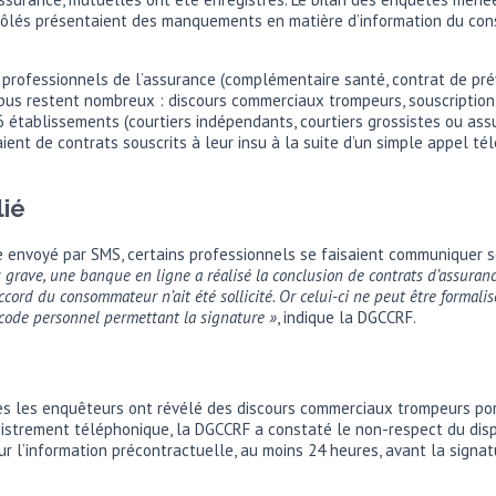
ntrôlés présentaient des manquements en matière d’information du co
ofessionnels de l’assurance (complémentaire santé, contrat de prév
 abus restent nombreux : discours commerciaux trompeurs, souscription
 établissements (courtiers indépendants, courtiers grossistes ou assu
aient de contrats souscrits à leur insu à la suite d’un simple appel
ié
code envoyé par SMS, certains professionnels se faisaient communique
s grave, une banque en ligne a réalisé la conclusion de contrats d’assura
ord du consommateur n’ait été sollicité. Or celui-ci ne peut être formali
 code personnel permettant la signature »
, indique la DGCCRF.
 les enquêteurs ont révélé des discours commerciaux trompeurs portan
egistrement téléphonique, la DGCCRF a constaté le non-respect du disp
’information précontractuelle, au moins 24 heures, avant la signature d