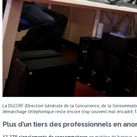
La DGCCRF (Direction Générale de la Concurrence, de la Consommati
démarchage téléphonique reste encore trop souvent mal encadré, fait 
Plus d’un tiers des professionnels en ano
12 270 signalements de consommateurs
en matière de banque, a