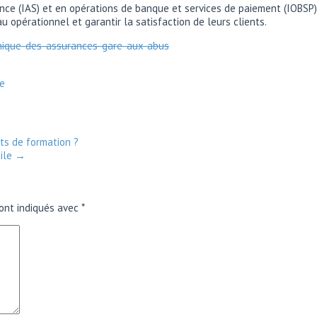
nce (IAS) et en opérations de banque et services de paiement (IOBSP)
au opérationnel et garantir la satisfaction de leurs clients.
nique-des-assurances-gare-aux-abus
e
s de formation ?
bile
→
ont indiqués avec
*