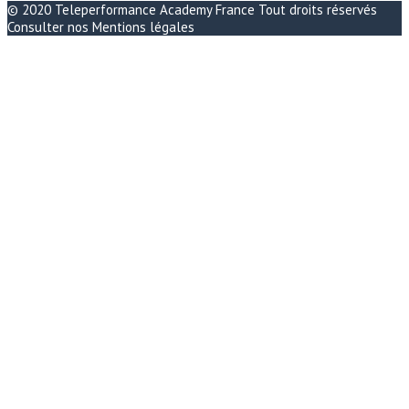
© 2020
Teleperformance Academy France
Tout droits réservés
Consulter nos
Mentions légales