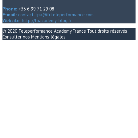
Phone:
+33 6 99 71 29 08
E-mail:
contact-tpa@fr.teleperformance.com
Website:
http://tpacademy-blog.fr
© 2020
Teleperformance Academy France
Tout droits réservés
Consulter nos
Mentions légales