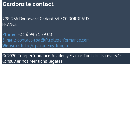
Gardons le contact
228-236 Boulevard Godard 33 300 BORDEAUX
FRANCE
Phone:
+33 6 99 71 29 08
E-mail:
contact-tpa@fr.teleperformance.com
Website:
http://tpacademy-blog.fr
© 2020
Teleperformance Academy France
Tout droits réservés
Consulter nos
Mentions légales