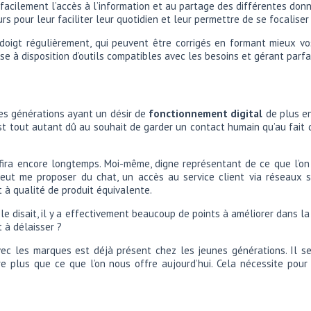
t facilement l’accès à l’information et au partage des différentes d
 pour leur faciliter leur quotidien et leur permettre de se focaliser 
doigt régulièrement, qui peuvent être corrigés en formant mieux vo
se à disposition d’outils compatibles avec les besoins et gérant par
les générations ayant un désir de
fonctionnement digital
de plus en
est tout autant dû au souhait de garder un contact humain qu’au fai
suffira encore longtemps. Moi-même, digne représentant de ce que l’o
i peut me proposer du chat, un accès au service client via réseaux
t à qualité de produit équivalente.
on le disait, il y a effectivement beaucoup de points à améliorer dans l
 à délaisser ?
ec les marques est déjà présent chez les jeunes générations. Il se
e plus que ce que l’on nous offre aujourd’hui. Cela nécessite pour 