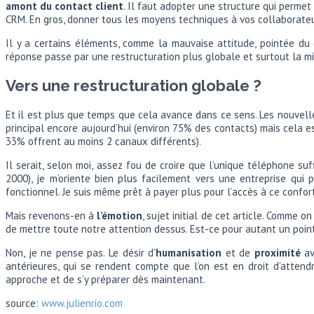
amont du contact client
. Il faut adopter une structure qui perme
CRM. En gros, donner tous les moyens techniques à vos collaborateurs
Il y a certains éléments, comme la mauvaise attitude, pointée du 
réponse passe par une restructuration plus globale et surtout la mi
Vers une restructuration globale ?
Et il est plus que temps que cela avance dans ce sens. Les nouvel
principal encore aujourd’hui (environ 75% des contacts) mais cela 
33% offrent au moins 2 canaux différents).
Il serait, selon moi, assez fou de croire que l’unique téléphone 
2000), je m’oriente bien plus facilement vers une entreprise qu
fonctionnel. Je suis même prêt à payer plus pour l’accès à ce confor
Mais revenons-en à
l’émotion
, sujet initial de cet article. Comme 
de mettre toute notre attention dessus. Est-ce pour autant un point
Non, je ne pense pas. Le désir d’
humanisation
et de
proximité
av
antérieures, qui se rendent compte que l’on est en droit d’attendr
approche et de s’y préparer dès maintenant.
source:
www.julienrio.com