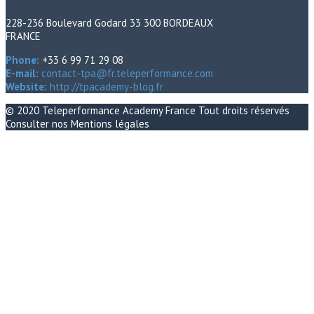
228-236 Boulevard Godard 33 300 BORDEAUX
FRANCE
Phone:
+33 6 99 71 29 08
E-mail:
contact-tpa@fr.teleperformance.com
Website:
http://tpacademy-blog.fr
© 2020
Teleperformance Academy France
Tout droits réservés
Consulter nos
Mentions légales