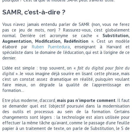
SAMR, c’est-à-dire ?
Vous n’avez jamais entendu parler de SAMR (non, vous ne ferez
pas ce jeu de mots, non) ? Rassurez-vous, c’est globalement
normal. Derrière cet acronyme se cache «
Substitution,
Augmentation, Modification, Redéfinition
». C’est un modèle
élaboré par
Ruben Puentedura
, enseignant à Harvard et
spécialiste dans le domaine de l’éducation, qui est à l’origine de ce
dernier.
L’idée est simple : trop souvent, on «
fait du digital pour faire du
digital
». Je vous imagine déjà sourire en lisant cette phrase, mais
c’est un constat assez dramatique en réalité, puisqu’en voulant
faire mieux, on dégrade la qualité de l’apprentissage en
formation…
Etre plus moderne, d’accord,
mais pas n’importe comment
. Il faut
se demander quel est l’objectif poursuivi dans la modernisation
des outils et processus au sein de la formation. Certains
changements sont légers : la technologie est alors utilisée pour
effectuer la même tâche qu’avant, comme le passage d’une feuille
papier à un traitement de texte, on parle de Substitution, le S de