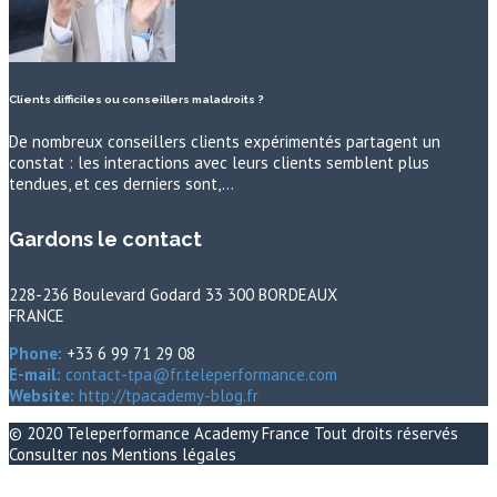
Clients difficiles ou conseillers maladroits ?
De nombreux conseillers clients expérimentés partagent un
constat : les interactions avec leurs clients semblent plus
tendues, et ces derniers sont,…
Gardons le contact
228-236 Boulevard Godard 33 300 BORDEAUX
FRANCE
Phone:
+33 6 99 71 29 08
E-mail:
contact-tpa@fr.teleperformance.com
Website:
http://tpacademy-blog.fr
© 2020
Teleperformance Academy France
Tout droits réservés
Consulter nos
Mentions légales