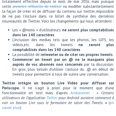
totalement effective depuis le mois de mai 2016, mais puisque
cette
annonce officielle de twitter
va modifier substantiellement
la façon de créer et de diffuser du contenu sur twitter, impossible
de ne pas l’inclure dans ce billet de synthèse des dernières
nouveautés de Twitter. Voici les changements qui nous attendent :
Les « @noms » d’utilisateurs
ne seront plus comptabilisés
dans les 140 caractères
L’inclusion des medias tels que les photos, les GIFS, les
vidéos,etc. dans les tweets
ne seront plus
comptabilisés dans les 140 caractères
La possibilité de
retweeter ou de citer ses propres tweets
.
Commencer un tweet par un @ ne le masquera plus
auprès de vos abonnés non concernés
par la discussion.
En gros, plus besoin d’utiliser l’astuce du .@ en début de
tweets pour permettre à tous de suivre une conversation.
Twitter intègre un bouton Live Vidéo pour diffuser sur
Periscope.
Il ne s’agit à priori pour le moment que d’une
fonctionnalité en test mais d’après
Arobasenet
: «
Certains
utilisateurs de l’application
Twitter
pour Android auraient commencé à
voir un bouton Live sous le formulaire de saisie des Tweets.
»
(
en
savoir plus
)