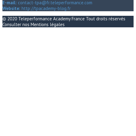
E-mail:
contact-tpa@fr.teleperformance.com
Website:
http://tpacademy-blog.fr
© 2020
Teleperformance Academy France
Tout droits réservés
Consulter nos
Mentions légales