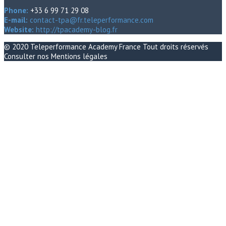
Phone:
+33 6 99 71 29 08
E-mail:
contact-tpa@fr.teleperformance.com
Website:
http://tpacademy-blog.fr
© 2020
Teleperformance Academy France
Tout droits réservés
Consulter nos
Mentions légales