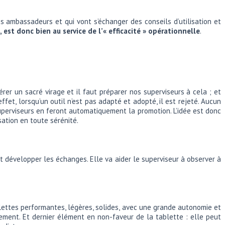
es ambassadeurs et qui vont s’échanger des conseils d’utilisation et
, est donc bien au service de l’« efficacité » opérationnelle
.
rer un sacré virage et il faut préparer nos superviseurs à cela ; et
effet, lorsqu’un outil n’est pas adapté et adopté, il est rejeté. Aucun
superviseurs en feront automatiquement la promotion. L’idée est donc
sation en toute sérénité.
t développer les échanges. Elle va aider le superviseur à observer à
lettes performantes, légères, solides, avec une grande autonomie et
sement. Et dernier élément en non-faveur de la tablette : elle peut