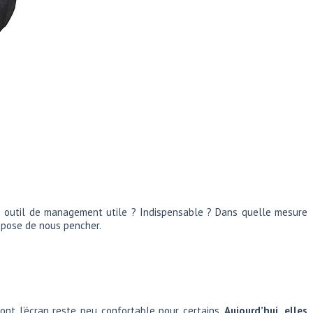
 un outil de management utile ? Indispensable ? Dans quelle mesure
ropose de nous pencher.
dont l’écran reste peu confortable pour certains.
Aujourd’hui, elles