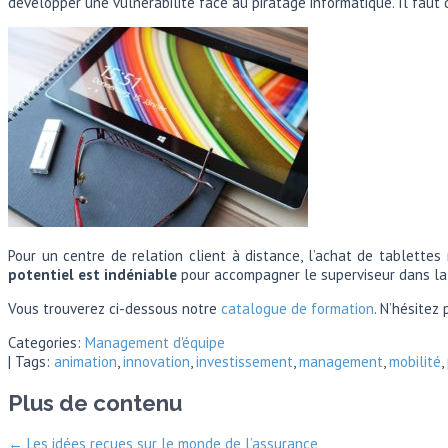
développer une vulnérabilité face au piratage informatique. Il faut 
Pour un centre de relation client à distance, l’achat de tablettes
potentiel est indéniable
pour accompagner le superviseur dans la 
Vous trouverez ci-dessous notre
catalogue de formation
. N’hésite
Categories:
Management d'équipe
| Tags:
animation
,
innovation
,
investissement
,
management
,
mobilité
,
Plus de contenu
←
Les idées reçues sur le monde de l’assurance