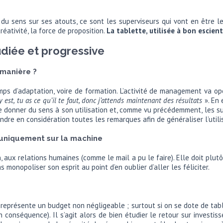
é du sens sur ses atouts, ce sont les superviseurs qui vont en être l
créativité, la force de proposition.
La tablette, utilisée à bon escient
udiée et progressive
 manière ?
emps d’adaptation, voire de formation. L’activité de management va opé
y est, tu as ce qu’il te faut, donc j’attends maintenant des résultats
». En 
 de donner du sens à son utilisation et, comme vu précédemment, les 
dre en considération toutes les remarques afin de généraliser l’utili
 uniquement sur la machine
 aux relations humaines (comme le mail a pu le faire). Elle doit plutô
 monopoliser son esprit au point d’en oublier d’aller les féliciter.
 représente un budget non négligeable ; surtout si on se dote de tab
onséquence). Il s’agit alors de bien étudier le retour sur investis