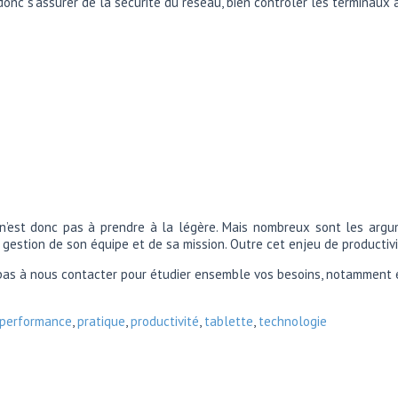
donc s’assurer de la sécurité du réseau, bien contrôler les terminaux 
 n’est donc pas à prendre à la légère. Mais nombreux sont les argum
gestion de son équipe et de sa mission. Outre cet enjeu de productivi
z pas à nous contacter pour étudier ensemble vos besoins, notamment
performance
,
pratique
,
productivité
,
tablette
,
technologie