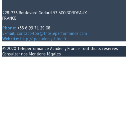
228-236 Boulevard Godard 33 300 BORDEAUX
FRANCE
Phone:
+33 6 99 71 29 08
E-mail:
contact-tpa@fr.teleperformance.com
Website:
http://tpacademy-blog.fr
© 2020
Teleperformance Academy France
Tout droits réservés
Consulter nos
Mentions légales