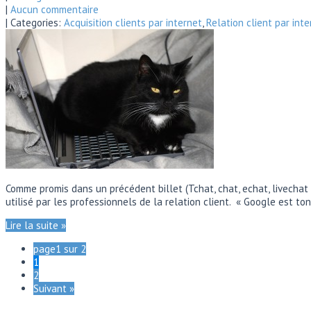
|
Aucun commentaire
| Categories:
Acquisition clients par internet
,
Relation client par inte
Comme promis dans un précédent billet (Tchat, chat, echat, livechat
utilisé par les professionnels de la relation client. « Google est
Lire la suite »
page1 sur 2
1
2
Suivant »