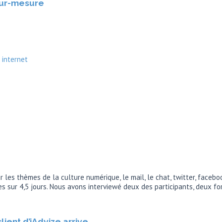
sur-mesure
 internet
es thèmes de la culture numérique, le mail, le chat, twitter, facebo
s sur 4,5 jours. Nous avons interviewé deux des participants, deux fo
lient d’iAdvize arrive