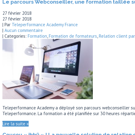
Le parcours Webconseiller, une formation taillée 
27 février 2018
27 février 2018
| Par
Teleperformance Academy France
|
Aucun commentaire
| Categories:
Formation
,
Formation de formateurs
,
Relation client par
Teleperformance Academy a déployé son parcours webconseiller sur l
Teleperformance. La formation a été planifiée sur 30 heures répartie
Lire la suite »
Coucou « ibbü » ! La nouvelle solution de relation c