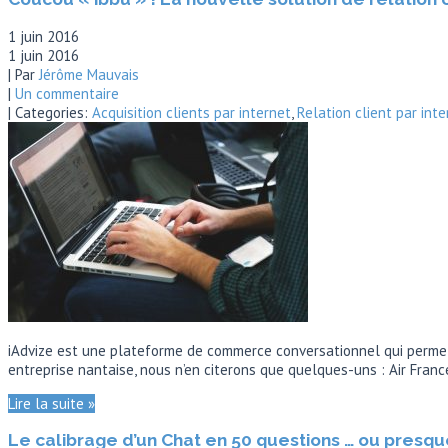
1 juin 2016
1 juin 2016
| Par
Jérôme Mauvais
|
Un commentaire
| Categories:
Acquisition clients par internet
,
Relation client par inte
iAdvize est une plateforme de commerce conversationnel qui permet a
entreprise nantaise, nous n’en citerons que quelques-uns : Air Fran
Lire la suite »
Le calibrage d’un Chat en 50 questions … ou presq