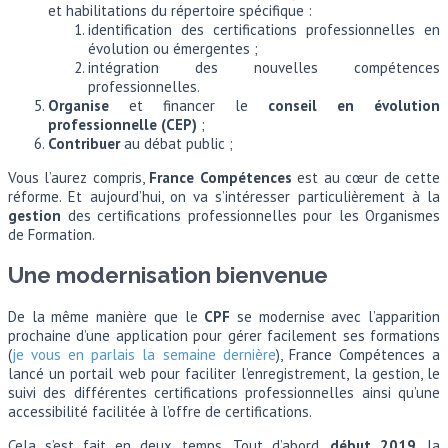
et habilitations du répertoire spécifique :
identification des certifications professionnelles en
évolution ou émergentes ;
intégration des nouvelles compétences
professionnelles.
Organise
et financer le
conseil en évolution
professionnelle (CEP)
;
Contribuer
au débat public ;
Vous l’aurez compris,
France Compétences
est au cœur de cette
réforme. Et aujourd’hui, on va s’intéresser particulièrement à la
gestion
des certifications professionnelles pour les Organismes
de Formation.
Une modernisation bienvenue
De la même manière que le
CPF
se modernise avec l’apparition
prochaine d’une application pour gérer facilement ses formations
(
je vous en parlais la semaine dernière
), France Compétences a
lancé un portail web pour faciliter l’enregistrement, la gestion, le
suivi des différentes certifications professionnelles ainsi qu’une
accessibilité facilitée à l’offre de certifications.
Cela s’est fait en deux temps. Tout d’abord,
début 2019
, la