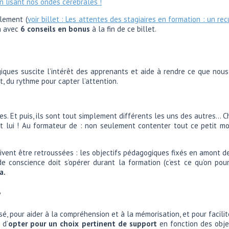
n lisant nos ondes cérébrales !
alement (
voir billet : Les attentes des stagiaires en formation : un re
on avec
6 conseils en bonus
à la fin de ce billet.
giques suscite l’intérêt des apprenants et aide à rendre ce que nous 
t, du rythme pour capter l’attention.
s. Et puis, ils sont tout simplement différents les uns des autres… Ch
est lui ! Au formateur de : non seulement contenter tout ce petit m
 doivent être retroussées : les objectifs pédagogiques fixés en amont 
e conscience doit s’opérer durant la formation (c’est ce qu’on pou
a.
e
, pour aider à la compréhension et à la mémorisation, et pour facilit
 d’
opter pour un choix pertinent de support
en fonction des obje