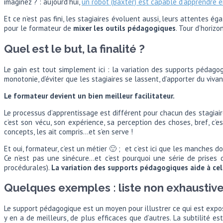
imaginez ? : aujourd’hui,
un robot (Baxter) est capable d’apprendre e
Et ce n’est pas fini, les stagiaires évoluent aussi, leurs attentes ég
pour le formateur de
mixer les outils pédagogiques
. Tour d’horiz
Quel est le but, la finalité ?
Le gain est tout simplement ici : la variation des supports pédago
monotonie, d’éviter que les stagiaires se lassent, d’apporter du vivan
Le formateur devient un bien meilleur facilitateur.
Le processus d’apprentissage est différent pour chacun des stagiaire
c’est son vécu, son expérience, sa perception des choses, bref, c’
concepts, les ait compris…et s’en serve !
Et oui, formateur, c’est un métier 🙂 ; et c’est ici que les manches
Ce n’est pas une sinécure…et c’est pourquoi une série de prises d
procédurales).
La variation des supports pédagogiques aide à cel
Quelques exemples : liste non exhaustiv
Le support pédagogique est un moyen pour illustrer ce qui est exposé
y en a de meilleurs, de plus efficaces que d’autres. La subtilité est