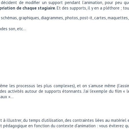
s décident de modifier un support pendant l’animation, pour peu qu
priation de chaque stagiaire
. Et des supports, il y en a pléthore ; t
, schémas, graphiques, diagrammes, photos, post-it, cartes, maquettes
andes son, etc…
ême les processus les plus complexes), et on s’amuse même (l’assimi
es activités autour de supports étonnants. J’ai l’exemple du film « 
imaux »…
 à illustrer, du temps d’utilisation, des contraintes liées au matéri
 pédagogique en fonction du contexte d’animation : vous éviterez qu