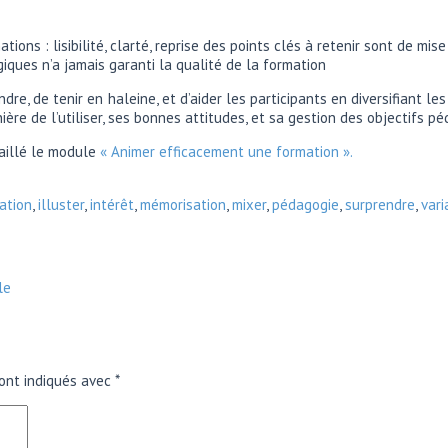
ns : lisibilité, clarté, reprise des points clés à retenir sont de mise
giques n’a jamais garanti la qualité de la formation
dre, de tenir en haleine, et d’aider les participants en diversifiant l
ère de l’utiliser, ses bonnes attitudes, et sa gestion des objectifs péd
aillé le module
« Animer efficacement une formation ».
ation
,
illuster
,
intérêt
,
mémorisation
,
mixer
,
pédagogie
,
surprendre
,
vari
le
ont indiqués avec
*