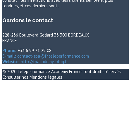
constat : les interactions avec leurs clients semblent plus
tendues, et ces derniers sont,…
Gardons le contact
228-236 Boulevard Godard 33 300 BORDEAUX
FRANCE
Phone:
+33 6 99 71 29 08
E-mail:
contact-tpa@fr.teleperformance.com
Website:
http://tpacademy-blog.fr
© 2020
Teleperformance Academy France
Tout droits réservés
Consulter nos
Mentions légales