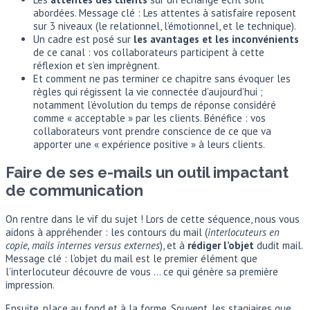
abordées. Message clé : Les attentes à satisfaire reposent
sur 3 niveaux (le relationnel, l’émotionnel, et le technique).
Un cadre est posé sur
les avantages et les inconvénients
de ce canal : vos collaborateurs participent à cette
réflexion et s’en imprègnent.
Et comment ne pas terminer ce chapitre sans évoquer les
règles qui régissent la vie connectée d’aujourd’hui ;
notamment l’évolution du temps de réponse considéré
comme « acceptable » par les clients. Bénéfice : vos
collaborateurs vont prendre conscience de ce que va
apporter une « expérience positive » à leurs clients.
Faire de ses e-mails un outil impactant
de communication
On rentre dans le vif du sujet ! Lors de cette séquence, nous vous
aidons à appréhender : les contours du mail (
interlocuteurs en
copie, mails internes versus externes
), et à
rédiger l’objet
dudit mail.
Message clé : l’objet du mail est le premier élément que
l’interlocuteur découvre de vous … ce qui génère sa première
impression.
Ensuite, place au fond et à la forme. Souvent, les stagiaires que