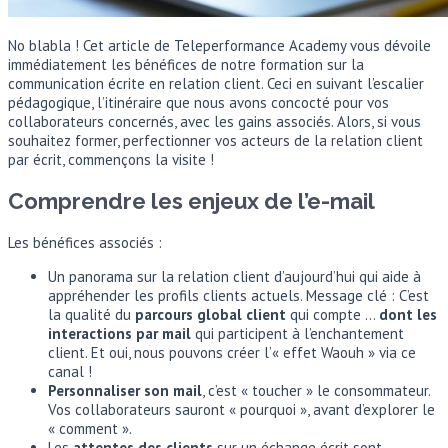
No blabla ! Cet article de Teleperformance Academy vous dévoile
immédiatement les bénéfices de notre formation sur la
communication écrite en relation client. Ceci en suivant l’escalier
pédagogique, l’itinéraire que nous avons concocté pour vos
collaborateurs concernés, avec les gains associés. Alors, si vous
souhaitez former, perfectionner vos acteurs de la relation client
par écrit, commençons la visite !
Comprendre les enjeux de l’e-mail
Les bénéfices associés :
Un panorama sur la relation client d’aujourd’hui qui aide à
appréhender les profils clients actuels. Message clé : C’est
la qualité du
parcours global client
qui compte …
dont les
interactions par mail
qui participent à l’enchantement
client. Et oui, nous pouvons créer l’« effet Waouh » via ce
canal !
Personnaliser son mail
, c’est « toucher » le consommateur.
Vos collaborateurs sauront « pourquoi », avant d’explorer le
« comment ».
Les
attentes des clients
sur un échange écrit sont