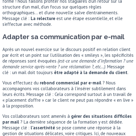
forme ! Nous faisons profiter nos stagiaires d’un retour sur la
structure d’un mail, d’un focus sur quelques règles
orthographiques… et d’une nouvelle salve d’entrainements.
Message clé :
La relecture
est une étape essentielle, et elle
s’effectue avec méthode.
Adapter sa communication par e-mail
Après un nouvel exercice sur le discours positif en relation client
par écrit et un point sur l’utilisation des « smileys », les spécificités
de réponses sont évoquées
(est-ce une demande d’information ? une
demande service après-vente ? une réclamation ?, etc…)
. Message
clé : un mail doit toujours
être adapté à la demande du client
.
Vous effectuez du
rebond commercial par e-mail
? Nous
accompagnons vos collaborateurs à l’insérer subtilement dans
leurs écrits. Message clé : Cela correspond surtout à un travail de
« placement d’offre » car le client ne peut pas répondre « en live »
à la proposition.
Vos collaborateurs sont amenés à
gérer des situations difficiles
par mail
? La dernière séquence de la formation y est dédiée.
Message clé :
l’assertivité
se pose comme une réponse à la
gestion de situations délicates, voire critiques. Ici, de nouveaux