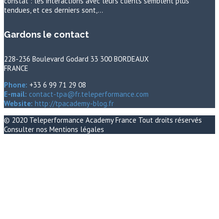
constat : les interactions avec leurs clients semblent plus
tendues, et ces derniers sont,…
Gardons le contact
228-236 Boulevard Godard 33 300 BORDEAUX
FRANCE
Phone:
+33 6 99 71 29 08
E-mail:
contact-tpa@fr.teleperformance.com
Website:
http://tpacademy-blog.fr
© 2020
Teleperformance Academy France
Tout droits réservés
Consulter nos
Mentions légales