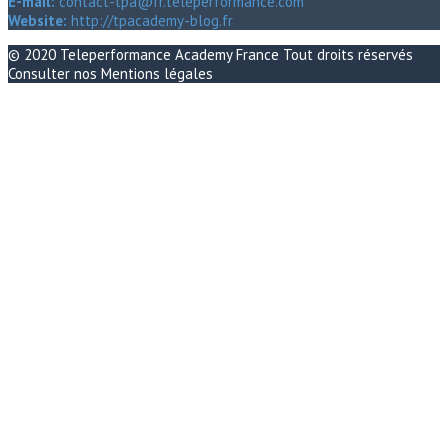
E-mail:
contact-tpa@fr.teleperformance.com
Website:
http://tpacademy-blog.fr
© 2020
Teleperformance Academy France
Tout droits réservés
Consulter nos
Mentions légales