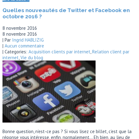
Quelles nouveautés de Twitter et Facebook en
octobre 2016 ?
8 novembre 2016
8 novembre 2016
| Par
Ingrid HABLIZIG
|
Aucun commentaire
| Categories:
Acquisition clients par internet
,
Relation client par
internet
,
Vie du blog
Bonne question, n’est-ce pas ? Si vous lisez ce billet, c’est que la
réponse vous intéresse, enfin, normalement… Eh bien, au lieu de