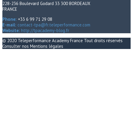
228-236 Boulevard Godard 33 300 BORDEAUX
FRANCE
Phone:
+33 6 99 71 29 08
E-mail:
contact-tpa@fr.teleperformance.com
Website:
http://tpacademy-blog.fr
© 2020
Teleperformance Academy France
Tout droits réservés
Consulter nos
Mentions légales