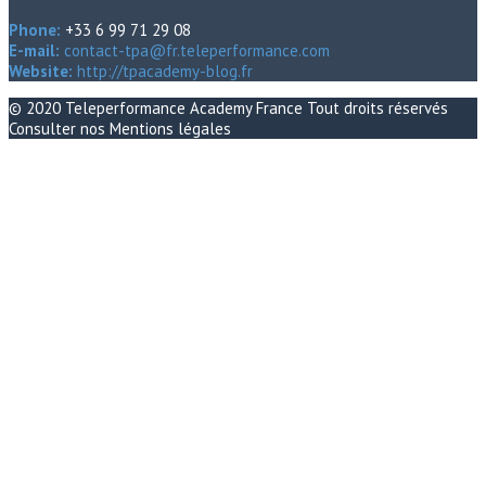
Phone:
+33 6 99 71 29 08
E-mail:
contact-tpa@fr.teleperformance.com
Website:
http://tpacademy-blog.fr
© 2020
Teleperformance Academy France
Tout droits réservés
Consulter nos
Mentions légales