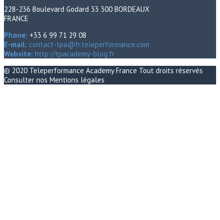
228-236 Boulevard Godard 33 300 BORDEAUX
FRANCE
Phone:
+33 6 99 71 29 08
E-mail:
contact-tpa@fr.teleperformance.com
Website:
http://tpacademy-blog.fr
© 2020
Teleperformance Academy France
Tout droits réservés
Consulter nos
Mentions légales